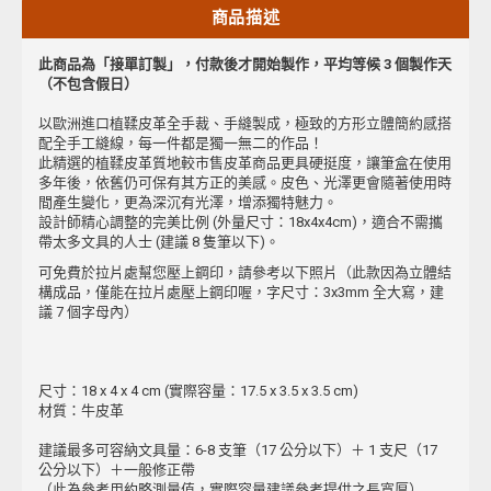
商品描述
此商品為「接單訂製」，付款後才開始製作，平均等候 3
個製作天
（不包含假日）
以歐洲進口植鞣皮革全手裁、手縫製成，極致的方形立體簡約感搭
配全手工縫線，每一件都是獨一無二的作品！
此精選的植鞣皮革質地較市售皮革商品更具硬挺度，讓筆盒在使用
多年後，依舊仍可保有其方正的美感。皮色、光澤更會隨著使用時
間產生變化，更為深沉有光澤，增添獨特魅力。
設計師精心調整的完美比例 (外量尺寸：18x4x4cm)，適合不需攜
帶太多文具的人士 (建議 8 隻筆以下)。
可免費於拉片處幫您壓上鋼印，請參考以下照片（此款因為立體結
構成品，僅能在拉片處壓上鋼印喔，字尺寸：3x3mm 全大寫，建
議 7 個字母內）
尺寸：18 x 4 x 4 cm (實際容量：17.5 x 3.5 x 3.5 cm)
材質：牛皮革
建議最多可容納文具量：6-8 支筆（17 公分以下）＋ 1 支尺（17
公分以下）＋一般修正帶
（此為參考用約略測量值，實際容量建議參考提供之長寬厚）