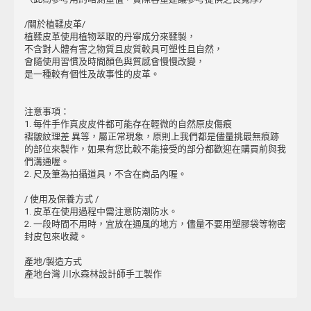
/關於植鞣皮革/
植鞣皮革使用植物萃取的丹寧成分來鞣製，
不含對人體有害之物質且皮質較具可塑性且自然，
會隨使用習慣及時間顏色與質感會慢慢改變，
是一種較有個性及故事性的皮革。
注意事項：
1. 每件手作真皮皮件都可能存在輕微的自然原皮傷痕
褶皺紋理差 異等，屬正常現象，原則上我們都是儘量挑最無痕跡
的部位來製作，如果有您比較不能接受的部分都歡迎在購買前與我
們溝通喔。
2. 尺及筆為拍攝道具，不含在商品內喔。
/ 使用及保養方式 /
1. 皮革在使用過程中需注意防潮防水。
2. 一段時間不用時，宜放在通風的地方，儘量不要用塑膠袋等物密
封皮包來收藏。
產地/製造方式
產地台灣 川水森林設計師手工製作