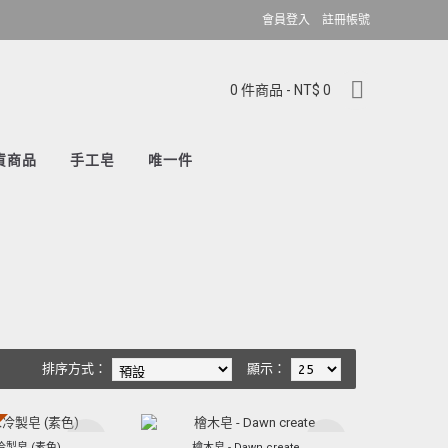
會員登入
註冊帳號
0 件商品 - NT$ 0
貨商品
手工皂
唯一件
排序方式：
顯示：
新品
新品
製皂 (素色)
檜木皂 - Dawn create