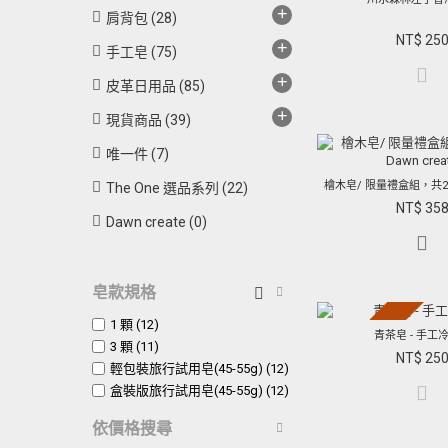
缺貨中
+
肩背包
(28)
NT$ 25
+
手工皂
(75)
+
皮革日用品
(85)
+
現貨商品
(39)
唯一件
(7)
The One 選品系列
(22)
NT$ 35
Dawn create
(0)
皂款規格
1 顆 (12)
缺貨中
青茶皂 - 手工
3 顆 (11)
NT$ 25
輕包裝旅行試用皂(45-55g) (12)
盒裝版旅行試用皂(45-55g) (12)
依價格搜尋