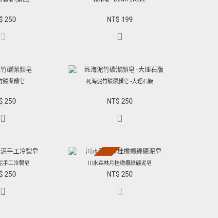
$ 250
NT$ 199
竹碳潔顏皂
死海泥竹碳潔顏皂 -大理石版
$ 250
NT$ 250
缺貨中
泥手工冷製皂
川水森林月桂橄欖綠礦泥皂
$ 250
NT$ 250