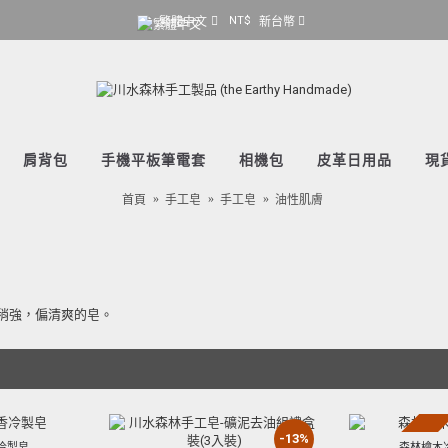
NT$
繁體中文
新台幣
肩背包
手機平板筆電套
相機包
皮革日用品
現
首頁
手工皂
手工皂
油性肌膚
稍強，偏清爽的皂。
-13%
冷製皂
森林檜木冷