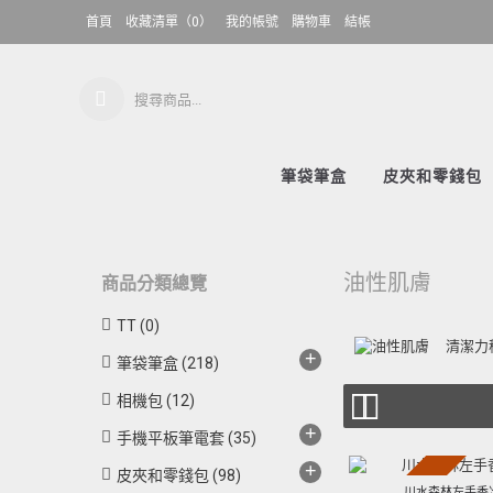
首頁
收藏清單（
0
）
我的帳號
購物車
結帳
筆袋筆盒
皮夾和零錢包
油性肌膚
商品分類總覽
TT
(0)
清潔力
+
筆袋筆盒
(218)
相機包
(12)
+
手機平板筆電套
(35)
+
皮夾和零錢包
(98)
川水森林左手香