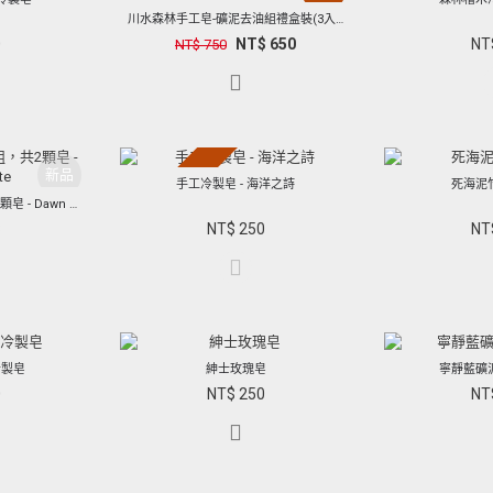
缺貨中
川水森林手工皂-礦泥去油組禮盒裝(3入裝)
0
NT$ 650
NT
NT$ 750
新品
缺貨中
手工冷製皂 - 海洋之詩
死海泥
檜木皂/ 限量禮盒組，共2顆皂 - Dawn create
8
NT$ 250
NT
冷製皂
紳士玫瑰皂
寧靜藍礦
0
NT$ 250
NT